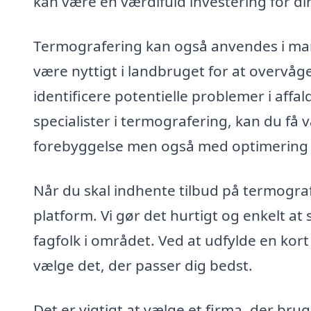
kan være en værdifuld investering for d
Termografering kan også anvendes i m
være nyttigt i landbruget for at overvåg
identificere potentielle problemer i aff
specialister i termografering, kan du få
forebyggelse men også med optimering a
Når du skal indhente tilbud på termogra
platform. Vi gør det hurtigt og enkelt at
fagfolk i området. Ved at udfylde en kor
vælge det, der passer dig bedst.
Det er vigtigt at vælge et firma, der br