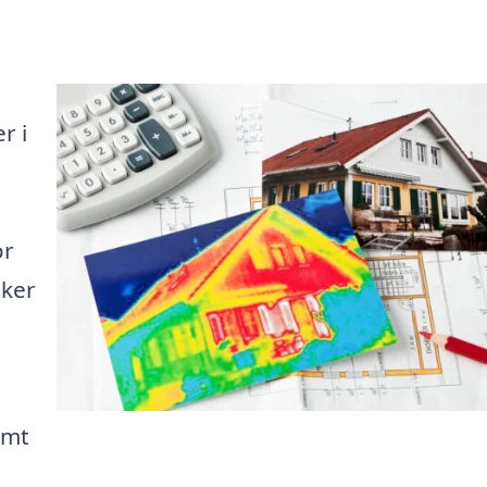
r i
or
sker
emt