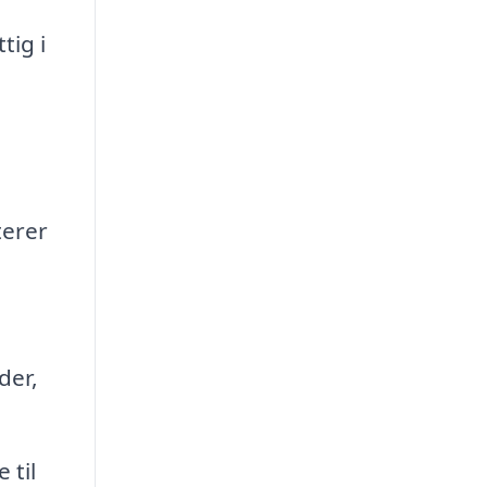
tig i
terer
der,
 til