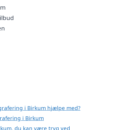
em
ilbud
en
grafering i Birkum hjælpe med?
rafering i Birkum
irkum, du kan være tryg ved