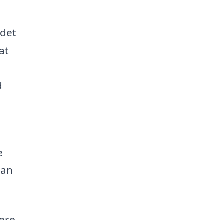
det
at
d
e
kan
vere