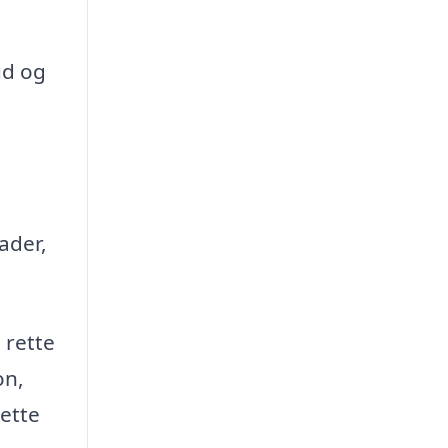
ud og
ader,
 rette
on,
ette