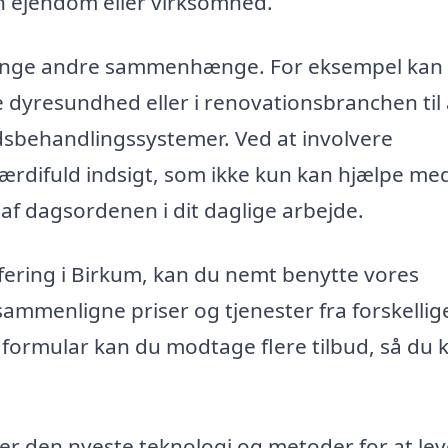
in ejendom eller virksomhed.
ange andre sammenhænge. For eksempel kan 
e dyresundhed eller i renovationsbranchen til 
aldsbehandlingssystemer. Ved at involvere
 værdifuld indsigt, som ikke kun kan hjælpe me
f dagsordenen i dit daglige arbejde.
fering i Birkum, kan du nemt benytte vores
 sammenligne priser og tjenester fra forskellig
t formular kan du modtage flere tilbud, så du 
uger den nyeste teknologi og metoder for at le