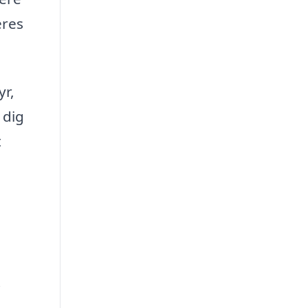
eres
yr,
 dig
t
i