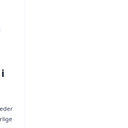
e
i
heder
rlige