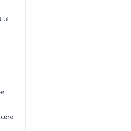
til
pe
icere