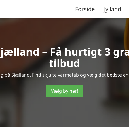
Forside
Jylland
ælland – Få hurtigt 3 gr
tilbud
ng på Sjælland. Find skjulte varmetab og vælg det bedste ener
Vælg by her!