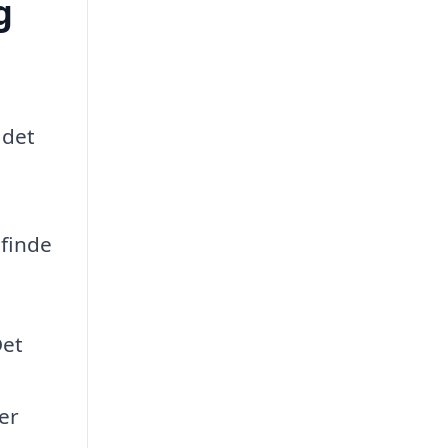
g
 det
 finde
Det
ler