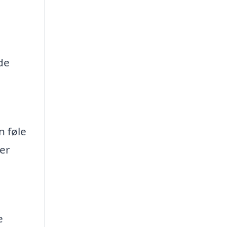
de
n føle
der
e