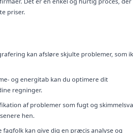
 firmaer. Det er en enkel og hurtig proces, der
te priser.
afering kan afsløre skjulte problemer, som i
me- og energitab kan du optimere dit
dine regninger.
tifikation af problemer som fugt og skimmels
 senere hen.
e fagfolk kan give dig en præcis analyse og