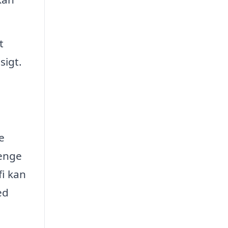
t
sigt.
e
penge
fi kan
ed