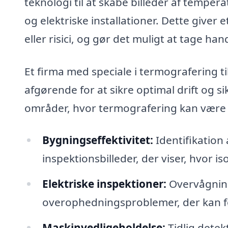
teknologi til at skabe billeder af temper
og elektriske installationer. Dette giver e
eller risici, og gør det muligt at tage hand
Et firma med speciale i termografering t
afgørende for at sikre optimal drift og s
områder, hvor termografering kan være e
Bygningseffektivitet:
Identifikation
inspektionsbilleder, der viser, hvor i
Elektriske inspektioner:
Overvågning 
overophedningsproblemer, der kan før
Maskinvedligeholdelse:
Tidlig detek