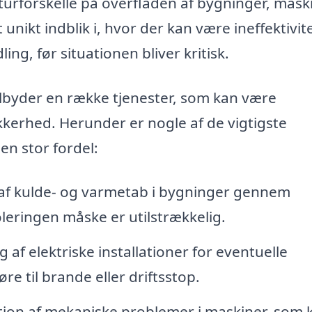
aturforskelle på overfladen af bygninger, mask
t unikt indblik i, hvor der kan være ineffektivit
ling, før situationen bliver kritisk.
ilbyder en række tjenester, som kan være
ikkerhed. Herunder er nogle af de vigtigste
n stor fordel:
 af kulde- og varmetab i bygninger gennem
soleringen måske er utilstrækkelig.
af elektriske installationer for eventuelle
e til brande eller driftsstop.
tion af mekaniske problemer i maskiner, som 