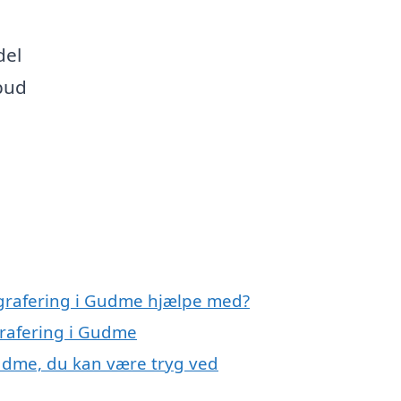
del
lbud
ografering i Gudme hjælpe med?
grafering i Gudme
udme, du kan være tryg ved