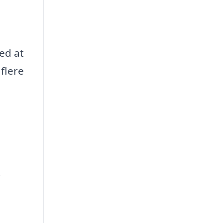
ed at
 flere
i