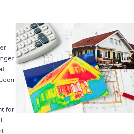
i
mer
nger.
at
 uden
t for
l
nt