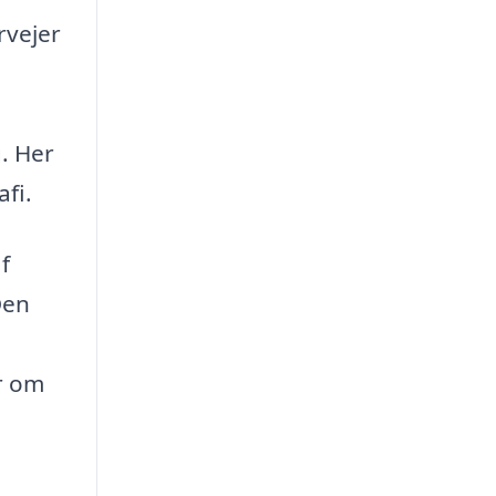
rvejer
. Her
afi.
f
Den
er om