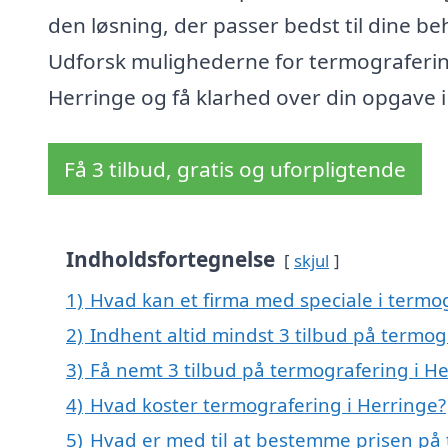
den løsning, der passer bedst til dine be
Udforsk mulighederne for termograferin
Herringe og få klarhed over din opgave i
Få 3 tilbud, gratis og uforpligtende
Indholdsfortegnelse
skjul
1)
Hvad kan et firma med speciale i termo
2)
Indhent altid mindst 3 tilbud på termog
3)
Få nemt 3 tilbud på termografering i H
4)
Hvad koster termografering i Herringe?
5)
Hvad er med til at bestemme prisen på 