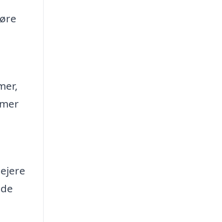
føre
mer,
lemer
ejere
ede