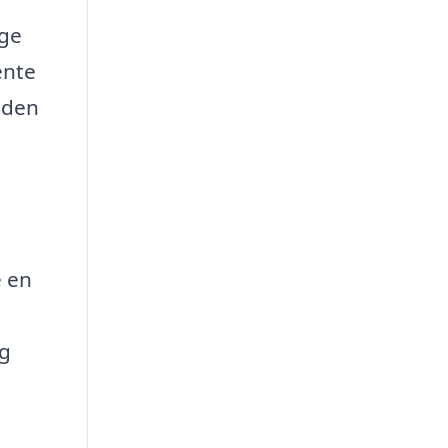
ige
ente
g den
e en
og