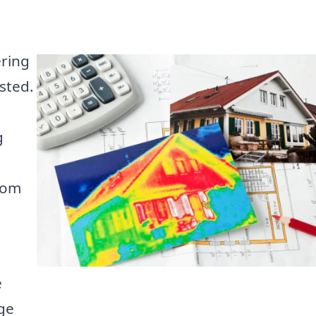
ering
 sted.
g
 om
e
lge