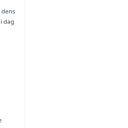
g dens
 i dag
i
e