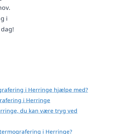
hov.
g i
 dag!
grafering i Herringe hjælpe med?
rafering i Herringe
erringe, du kan være tryg ved
termografering i Herringe?