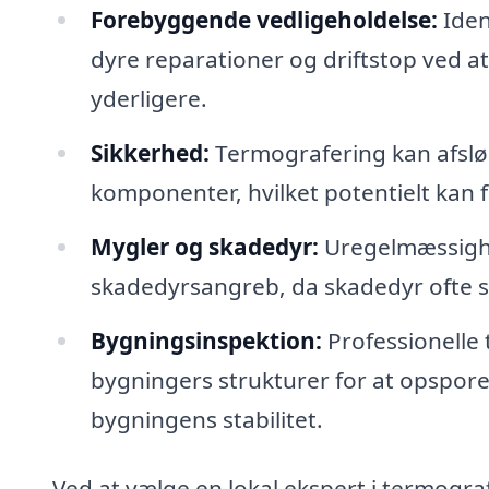
Forebyggende vedligeholdelse:
Iden
dyre reparationer og driftstop ved at
yderligere.
Sikkerhed:
Termografering kan afslø
komponenter, hvilket potentielt kan 
Mygler og skadedyr:
Uregelmæssighe
skadedyrsangreb, da skadedyr ofte s
Bygningsinspektion:
Professionelle 
bygningers strukturer for at opspore 
bygningens stabilitet.
Ved at vælge en lokal ekspert i termograf