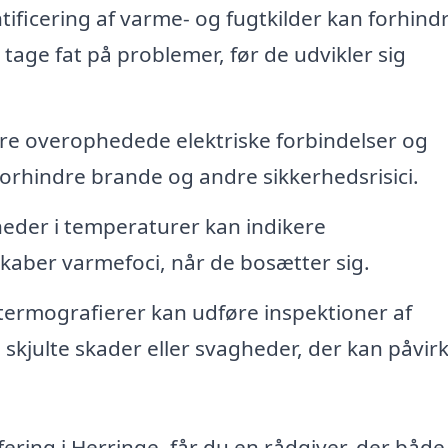
tificering af varme- og fugtkilder kan forhind
 tage fat på problemer, før de udvikler sig
re overophedede elektriske forbindelser og
forhindre brande og andre sikkerhedsrisici.
der i temperaturer kan indikere
kaber varmefoci, når de bosætter sig.
termografierer kan udføre inspektioner af
skjulte skader eller svagheder, der kan påvir
ering i Herringe, får du en rådgiver, der både