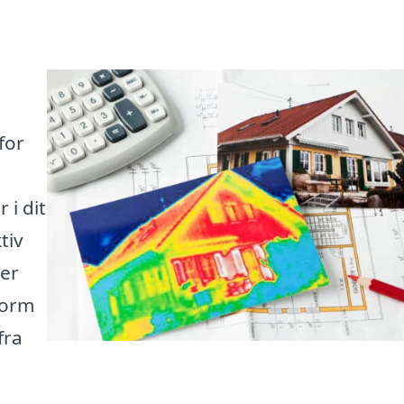
for
n
i dit
tiv
mer
form
fra