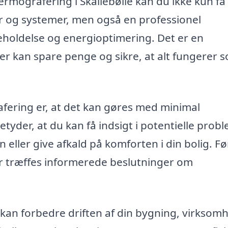
ermografering i Skallebølle kan du ikke kun få
r og systemer, men også en professionel
holdelse og energioptimering. Det er en
der kan spare penge og sikre, at alt fungerer 
rafering er, at det kan gøres med minimal
etyder, at du kan få indsigt i potentielle prob
 eller give afkald på komforten i din bolig. Fø
er træffes informerede beslutninger om
 kan forbedre driften af din bygning, virksom