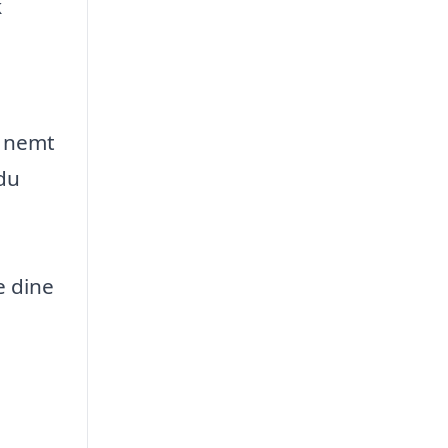
k
t nemt
 du
e dine