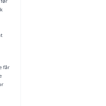
 før
lk
at
e får
e
or