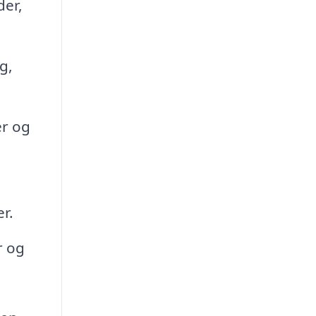
der,
g,
er og
r.
r og