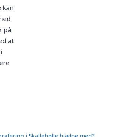
e kan
mhed
r på
ed at
i
mere
rafering i Skallebølle hjælpe med?