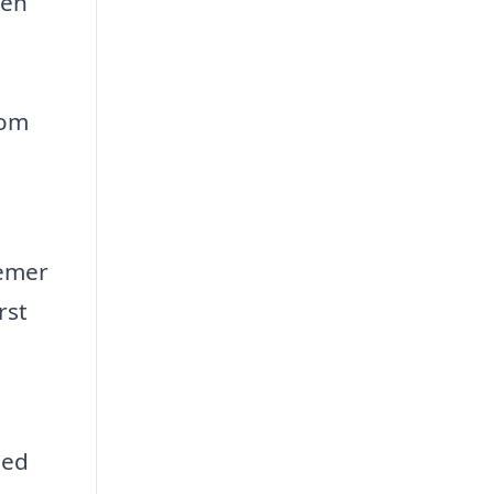
 en
som
lemer
rst
hed