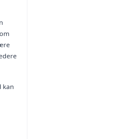
en
 som
være
redere
d kan