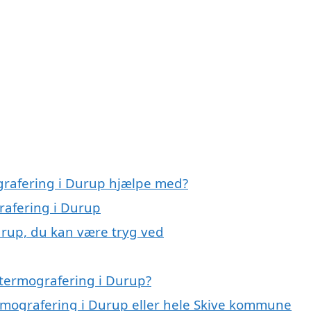
grafering i Durup hjælpe med?
rafering i Durup
urup, du kan være tryg ved
 termografering i Durup?
ermografering i Durup eller hele Skive kommune