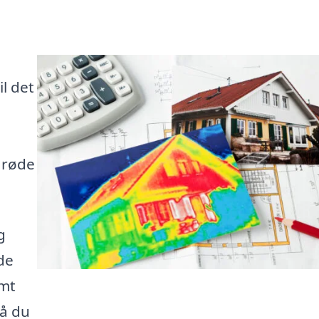
l det
rarøde
g
de
emt
så du