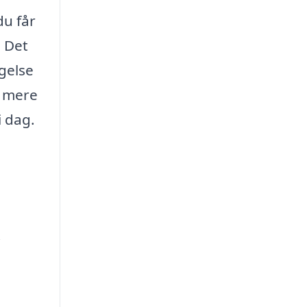
du får
. Det
gelse
g mere
i dag.
i