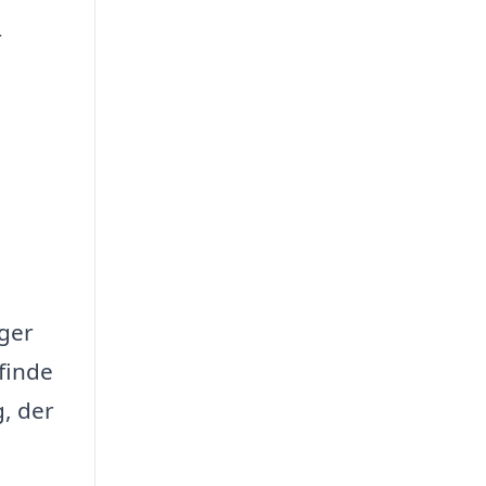
r
iger
 finde
g, der