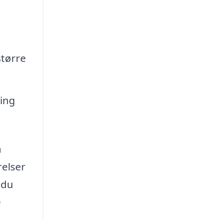
større
ning
å
relser
 du
e