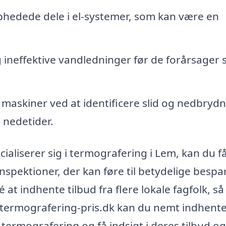
phedede dele i el-systemer, som kan være en
ineffektive vandledninger før de forårsager 
 maskiner ved at identificere slid og nedbryd
e nedetider.
ialiserer sig i termografering i Lem, kan du f
nspektioner, der kan føre til betydelige bespa
 at indhente tilbud fra flere lokale fagfolk, så
å termografering-pris.dk kan du nemt indhent
termografering og få indsigt i deres tilbud og