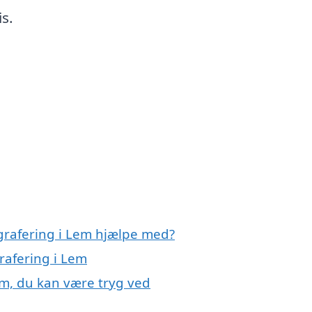
s.
grafering i Lem hjælpe med?
rafering i Lem
em, du kan være tryg ved