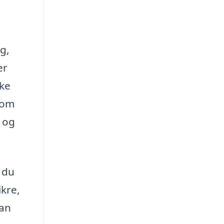
g,
er
kke
 om
d og
 du
ikre,
kan