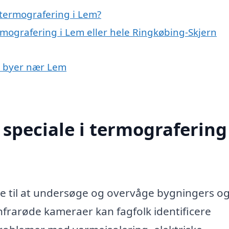
 termografering i Lem?
rmografering i Lem eller hele Ringkøbing-Skjern
 i byer nær Lem
speciale i termografering 
e til at undersøge og overvåge bygningers o
infrarøde kameraer kan fagfolk identificere