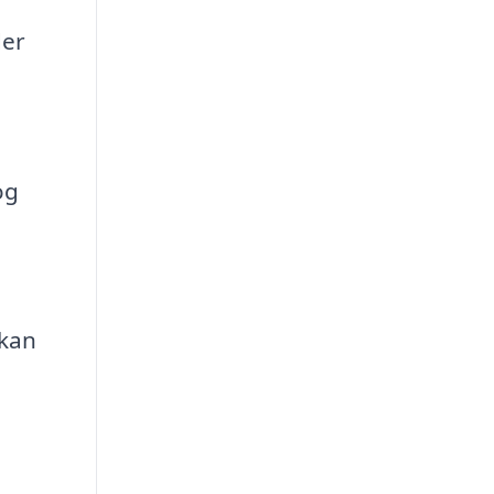
der
og
 kan