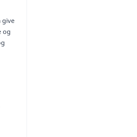
 give
e og
og
i