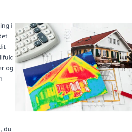
ing i
det
dit
ifuld
er og
n
n
p, du