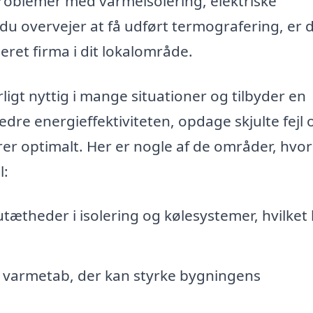
roblemer med varmeisolering, elektriske
s du overvejer at få udført termografering, er 
eret firma i dit lokalområde.
igt nyttig i mange situationer og tilbyder en
dre energieffektiviteten, opdage skjulte fejl 
rer optimalt. Her er nogle af de områder, hvor
l:
utætheder i isolering og kølesystemer, hvilket
 varmetab, der kan styrke bygningens