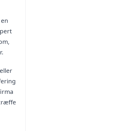
 en
spert
 om,
r.
eller
fering
firma
træffe