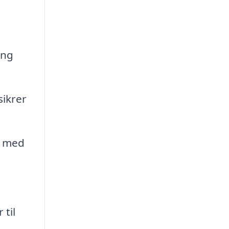
ing
sikrer
e med
 til