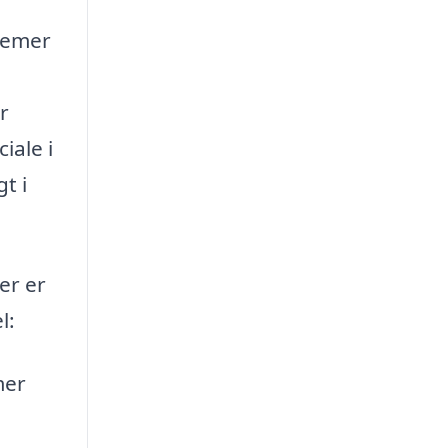
blemer
r
iale i
t i
er er
l:
mer