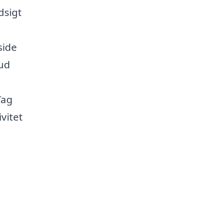
dsigt
side
bud
Tag
vitet