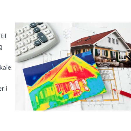
til
g
kale
r i