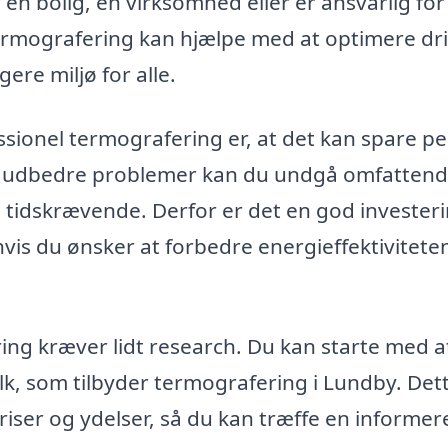
en bolig, en virksomhed eller er ansvarlig for
ermografering kan hjælpe med at optimere dri
re miljø for alle.
essionel termografering er, at det kan spare p
e og udbedre problemer kan du undgå omfatten
 tidskrævende. Derfor er det en god investeri
vis du ønsker at forbedre energieffektiviteten 
ring kræver lidt research. Du kan starte med a
folk, som tilbyder termografering i Lundby. Det
iser og ydelser, så du kan træffe en informer