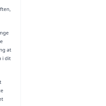
ften,
enge
de
ng at
i dit
t
te
et