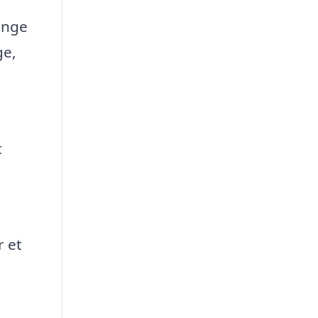
ange
ge,
t
r et