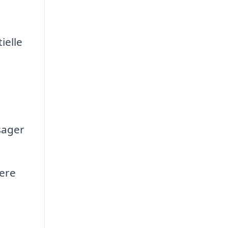
ielle
sager
mere