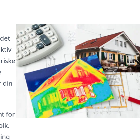
ndet
ktiv
triske
e
r din
t for
olk.
ling