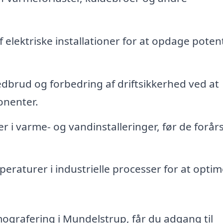
elektriske installationer for at opdage potent
dbrud og forbedring af driftsikkerhed ved at
onenter.
 i varme- og vandinstalleringer, før de forår
eraturer i industrielle processer for at opti
mografering i Mundelstrup, får du adgang til