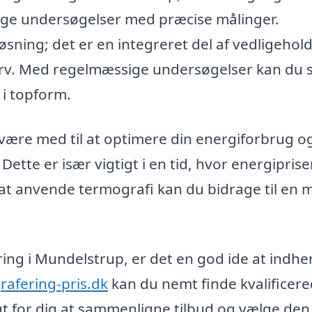
dige undersøgelser med præcise målinger.
sning; det er en integreret del af vedligehol
verv. Med regelmæssige undersøgelser kan du s
 i topform.
ære med til at optimere din energiforbrug og 
ette er især vigtigt i en tid, hvor energipris
 at anvende termografi kan du bidrage til en 
ering i Mundelstrup, er det en god ide at indhe
afering-pris.dk
kan du nemt finde kvalificer
igt for dig at sammenligne tilbud og vælge den