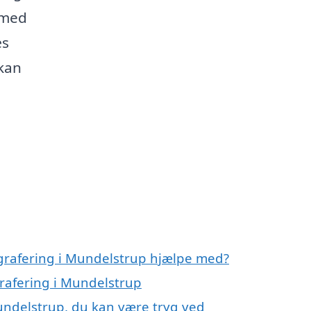
g med
æs
 kan
ografering i Mundelstrup hjælpe med?
grafering i Mundelstrup
undelstrup, du kan være tryg ved