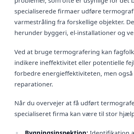
problemer, som ofte er usynlige for det 
specialiserede firmaer udføre termograf
varmestråling fra forskellige objekte
herunder byggeri, el-installationer og ve
Ved at bruge termografering kan fagfol
indikere ineffektivitet eller potentielle f
forbedre energieffektiviteten, men også f
reparationer.
Når du overvejer at få udført termografe
specialiseret firma kan være til stor hjæl
Bygningsinspektion:
Identifikation 