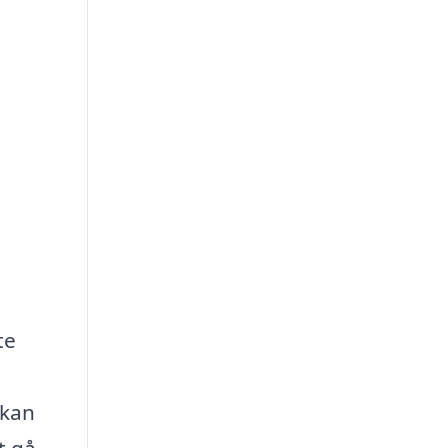
i
te
 kan
t gå