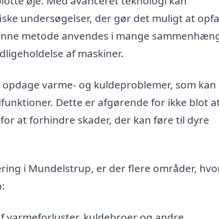
blotte øje. Med avanceret teknologi kan
iske undersøgelser, der gør det muligt at opf
r. Denne metode anvendes i mange sammenhæn
dligeholdelse af maskiner.
k opdage varme- og kuldeproblemer, som kan
ejlfunktioner. Dette er afgørende for ikke blot a
or at forhindre skader, der kan føre til dyre
ring i Mundelstrup, er der flere områder, hvo
p:
af varmeforluster, kuldebroer og andre