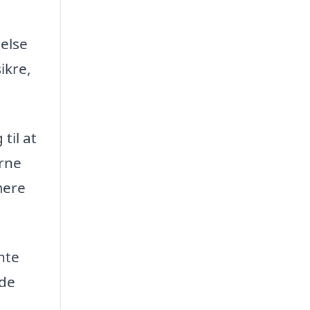
delse
ikre,
til at
erne
mere
nte
ede