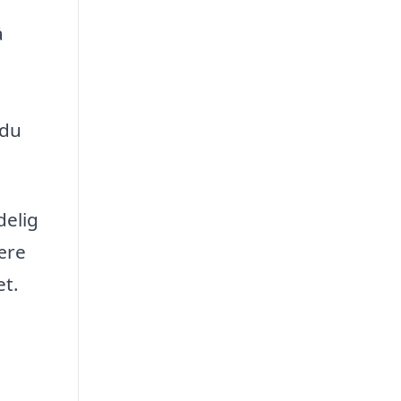
å
 du
delig
ære
et.