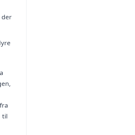
r der
dyre
ma
gen,
fra
til