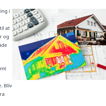
ing i
il at
r og
både
emt
. Bliv
ra