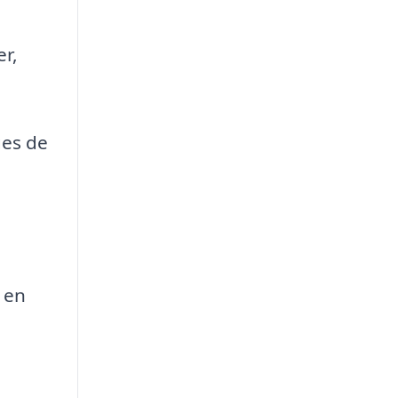
er,
ges de
 en