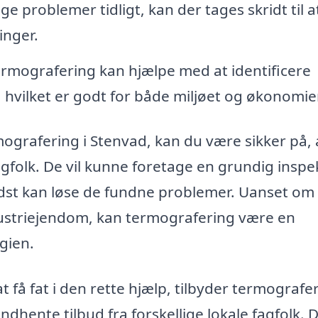
e problemer tidligt, kan der tages skridt til a
inger.
rmografering kan hjælpe med at identificere
 hvilket er godt for både miljøet og økonomie
mografering i Stenvad, kan du være sikker på, 
fagfolk. De vil kunne foretage en grundig inspe
dst kan løse de fundne problemer. Uanset om
ndustriejendom, kan termografering være en
gien.
 få fat i den rette hjælp, tilbyder termografe
ndhente tilbud fra forskellige lokale fagfolk. D