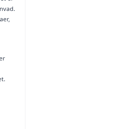
envad.
aer,
er
t.