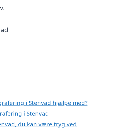
v.
vad
grafering i Stenvad hjælpe med?
rafering i Stenvad
tenvad, du kan være tryg ved