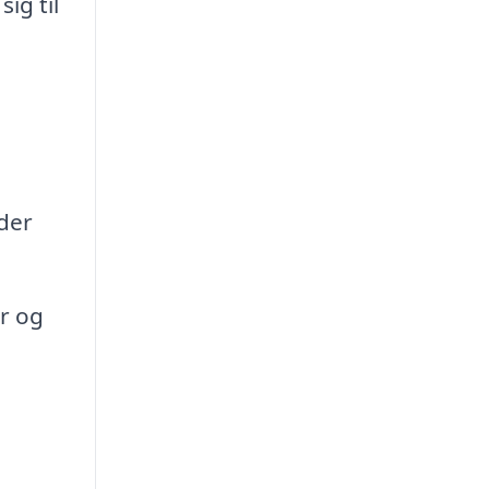
ig til
der
r og