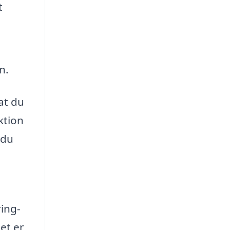
t
n.
at du
ktion
 du
ring-
et er