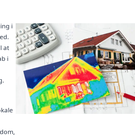
ing i
ted.
l at
b i
g.
okale
endom,