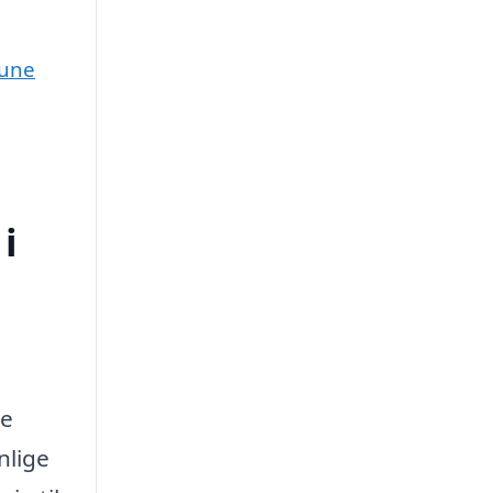
mune
i
de
nlige