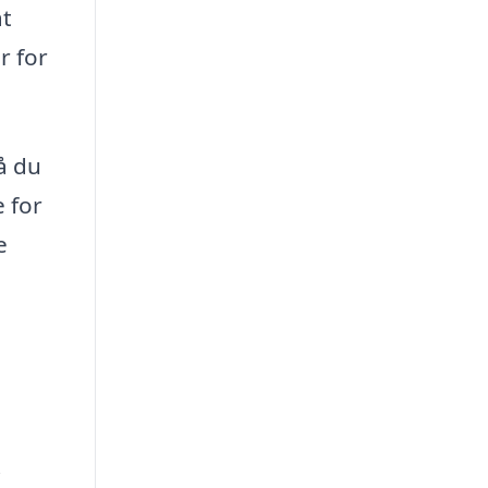
at
r for
å du
 for
e
i