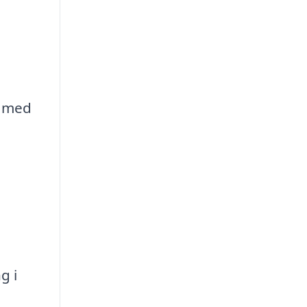
e med
g i