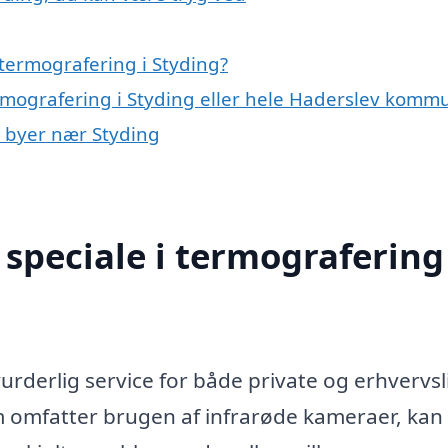
termografering i Styding?
ermografering i Styding eller hele Haderslev komm
i byer nær Styding
speciale i termografering 
rderlig service for både private og erhvervsl
m omfatter brugen af infrarøde kameraer, kan