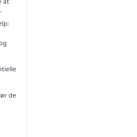
e at
r
ælp:
 og
tielle
før de