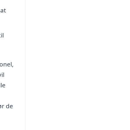
 at
il
onel,
il
le
ør de