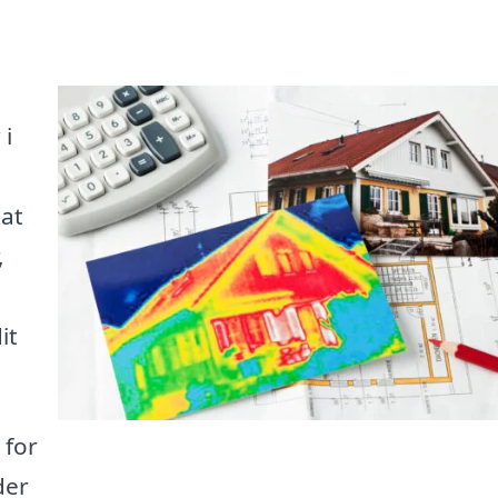
 i
 at
,
it
 for
der