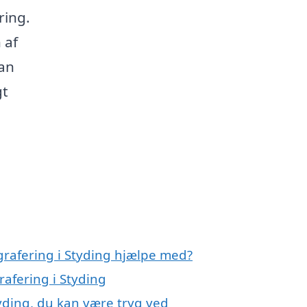
ring.
 af
kan
gt
grafering i Styding hjælpe med?
rafering i Styding
yding, du kan være tryg ved