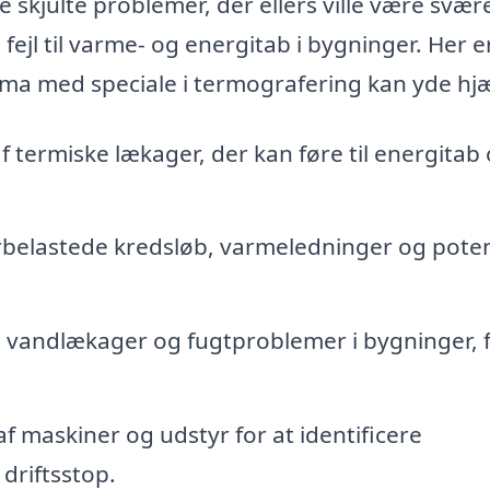
re skjulte problemer, der ellers ville være svær
fejl til varme- og energitab i bygninger. Her e
irma med speciale i termografering kan yde hj
af termiske lækager, der kan føre til energitab
belastede kredsløb, varmeledninger og poten
e vandlækager og fugtproblemer i bygninger, 
 maskiner og udstyr for at identificere
driftsstop.