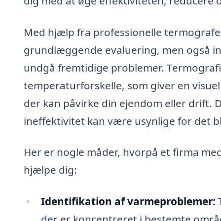
dig med at øge effektiviteten, reducere 
Med hjælp fra professionelle termograferi
grundlæggende evaluering, men også ind
undgå fremtidige problemer. Termografi 
temperaturforskelle, som giver en visuel
der kan påvirke din ejendom eller drift. 
ineffektivitet kan være usynlige for det b
Her er nogle måder, hvorpå et firma med 
hjælpe dig:
Identifikation af varmeproblemer:
T
der er koncentreret i bestemte område