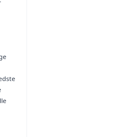
ige
bedste
e
lle