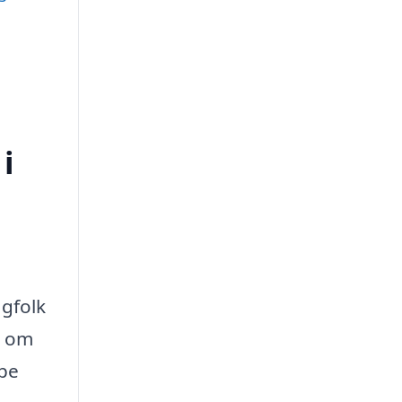
i
agfolk
t om
lpe