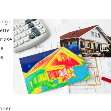
ing i
ette
eriøse
de
ke
ioner