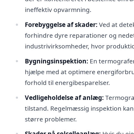
ineffektiv opvarmning.
Forebyggelse af skader:
Ved at detek
forhindre dyre reparationer og nedeti
industrivirksomheder, hvor produkt
Bygningsinspektion:
En termograferi
hjælpe med at optimere energiforbrug
forhold til energibesparelser.
Vedligeholdelse af anlæg:
Termografi
tilstand. Regelmæssig inspektion kan a
større problemer.
Skader på solcelleanlæg:
Hvis du eje