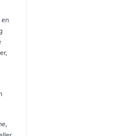
t en
g
e
er,
n
me,
eller