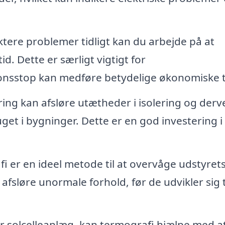
tere problemer tidligt kan du arbejde på at
d. Dette er særligt vigtigt for
ionsstop kan medføre betydelige økonomiske 
ng kan afsløre utætheder i isolering og derv
et i bygninger. Dette er en god investering i
 er en ideel metode til at overvåge udstyret
fsløre unormale forhold, før de udvikler sig t
r solcelleanlæg, kan termografi hjælpe med a