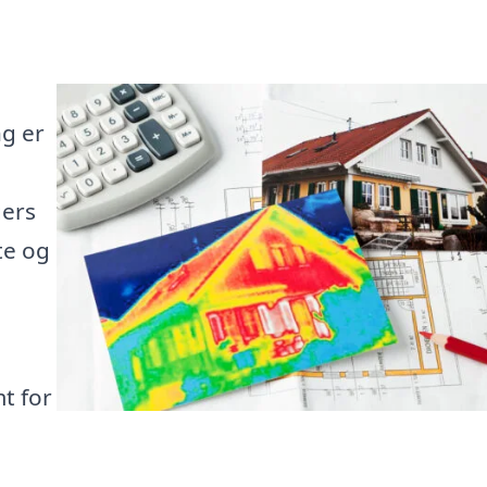
g er
gers
te og
t for