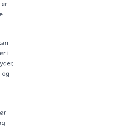
 er
de
kan
er i
yder,
l og
før
og