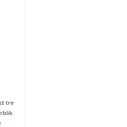
i
st tre
rblik
e