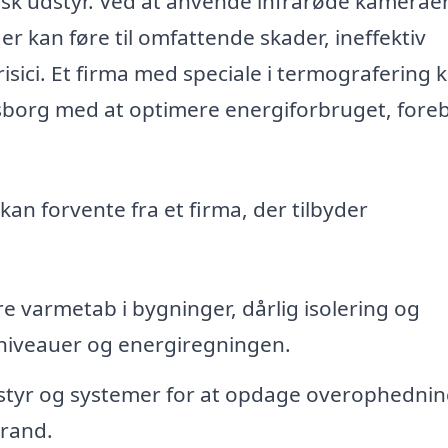
isk udstyr. Ved at anvende infrarøde kamerae
er kan føre til omfattende skader, ineffektiv
isici. Et firma med speciale i termografering 
Visborg med at optimere energiforbruget, for
 kan forvente fra et firma, der tilbyder
re varmetab i bygninger, dårlig isolering og
niveauer og energiregningen.
styr og systemer for at opdage overophednin
brand.