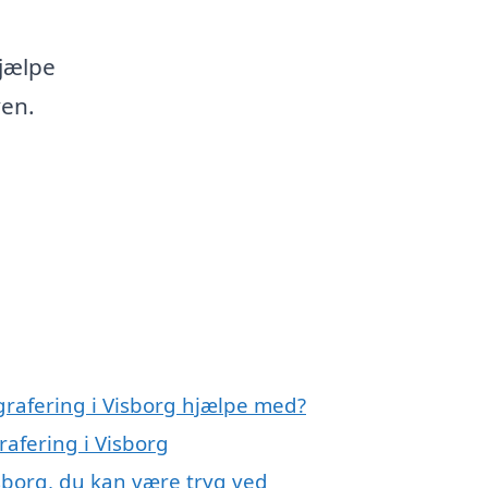
hjælpe
ven.
grafering i Visborg hjælpe med?
rafering i Visborg
sborg, du kan være tryg ved