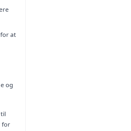
ere
for at
ge og
til
 for