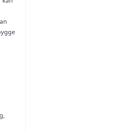
r kan
kan
ebygge
g,