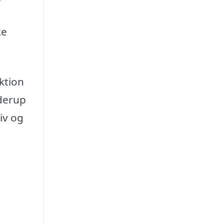
ke
ktion
nderup
iv og