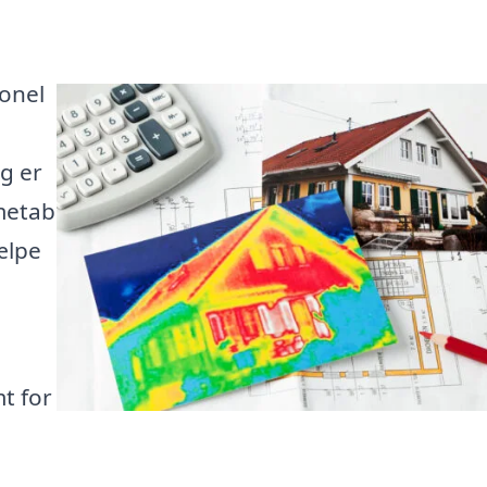
ionel
g er
rmetab
ælpe
t for