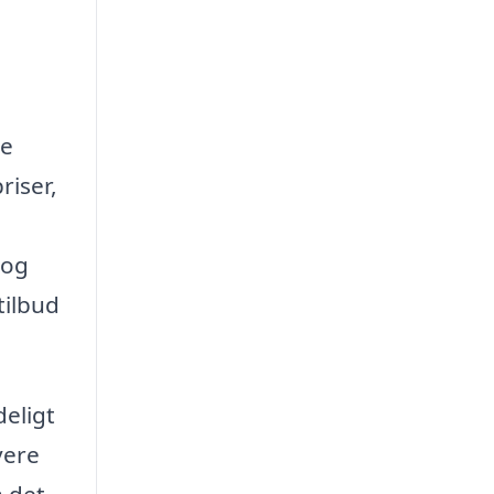
i
re
riser,
 og
tilbud
deligt
vere
n det