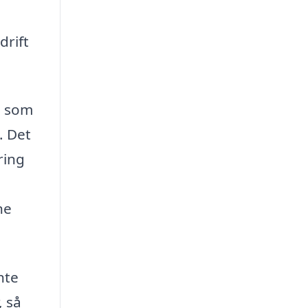
drift
, som
. Det
ring
ne
nte
, så