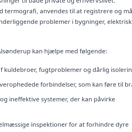
ninger til både private og erhvervslivet.
 termografi, anvendes til at registrere og må
nderliggende problemer i bygninger, elektris
i Alsønderup kan hjælpe med følgende:
af kuldebroer, fugtproblemer og dårlig isolerin
erophedede forbindelser, som kan føre til b
og ineffektive systemer, der kan påvirke
lmæssige inspektioner for at forhindre dyre