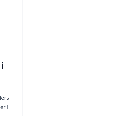
i
lers
er i