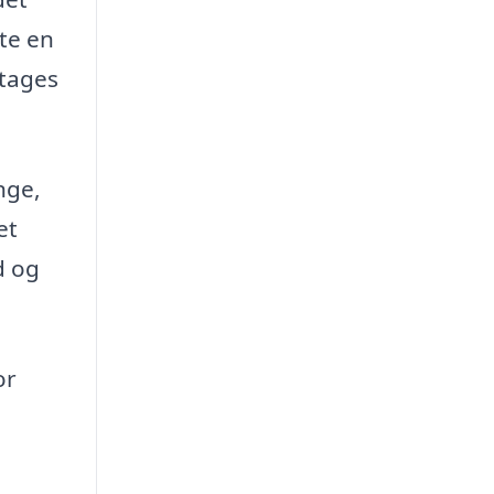
fte en
 tages
nge,
et
d og
or