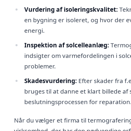
Vurdering af isoleringskvalitet:
Tekn
en bygning er isoleret, og hvor der e
energi.
Inspektion af solcelleanlæg:
Termogr
indsigter om varmefordelingen i solce
problemer.
Skadesvurdering:
Efter skader fra f
bruges til at danne et klart billede
beslutningsprocessen for reparation
Når du vælger et firma til termografering i
virksomhed, der har den nødvendige erfa