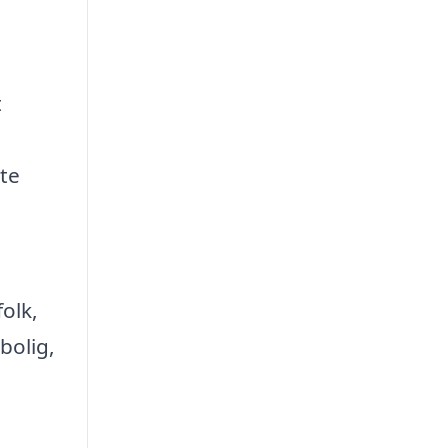
t
ste
folk,
bolig,