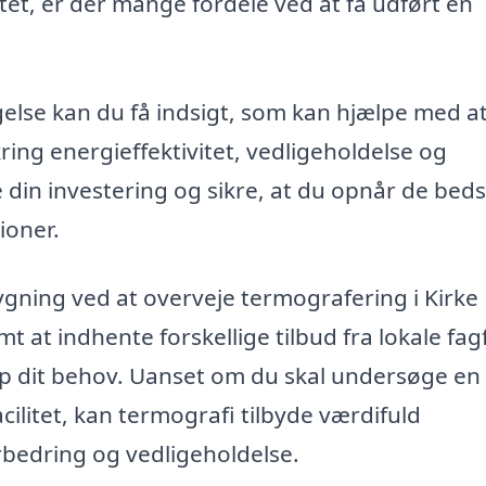
itet, er der mange fordele ved at få udført en
else kan du få indsigt, som kan hjælpe med a
ng energieffektivitet, vedligeholdelse og
e din investering og sikre, at du opnår de bed
ioner.
ygning ved at overveje termografering i Kirke
mt at indhente forskellige tilbud fra lokale fag
top dit behov. Uanset om du skal undersøge en 
cilitet, kan termografi tilbyde værdifuld
orbedring og vedligeholdelse.