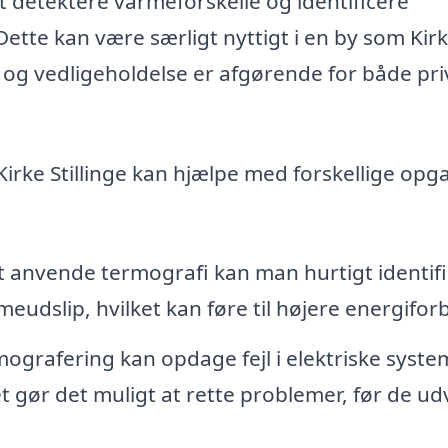
at detektere varmeforskelle og identificere
tte kan være særligt nyttigt i en by som Kir
et og vedligeholdelse er afgørende for både pr
Kirke Stillinge kan hjælpe med forskellige opga
 anvende termografi kan man hurtigt identif
eudslip, hvilket kan føre til højere energifor
ografering kan opdage fejl i elektriske syste
et gør det muligt at rette problemer, før de ud