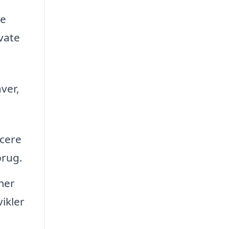
ke
ivate
ver,
icere
brug.
mer
vikler