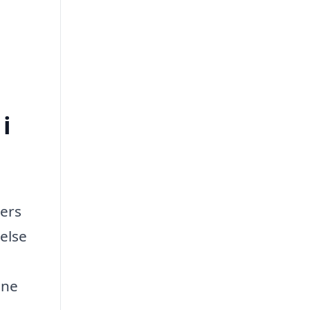
i
gers
else
nne