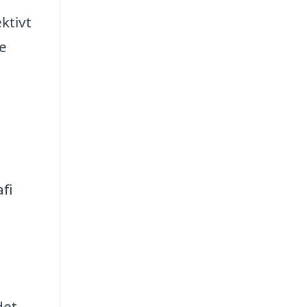
ktivt
e
fi
det