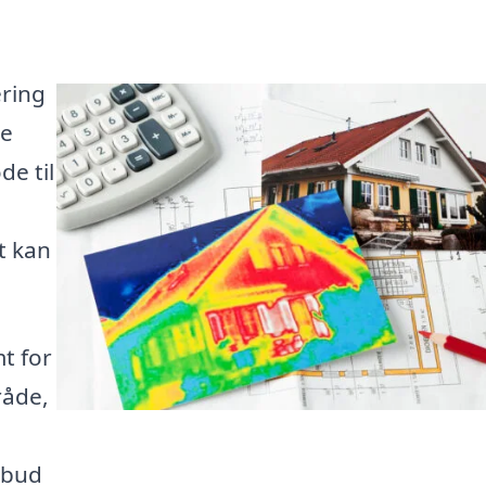
ering
te
de til
t kan
t for
råde,
lbud