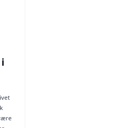
i
ivet
k
 være