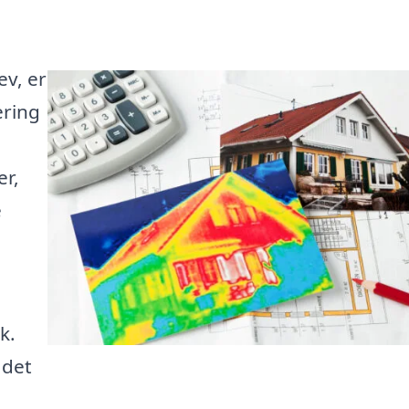
ev, er
ering
r,
e
k.
 det