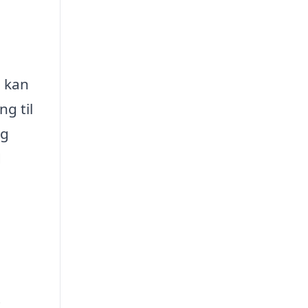
e kan
ng til
ng
d