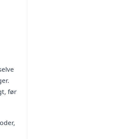
selve
er.
t, før
oder,