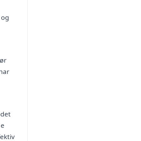
e og
gør
 har
det
de
fektiv