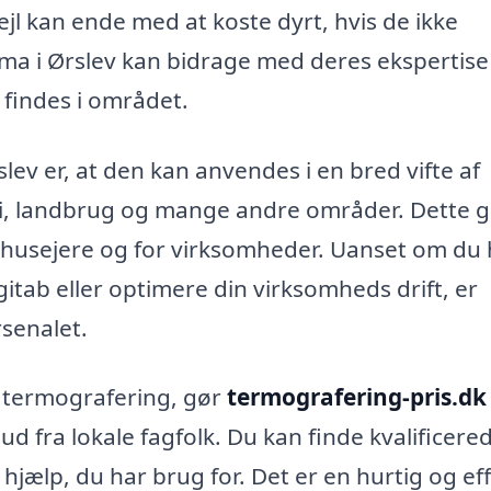
jl kan ende med at koste dyrt, hvis de ikke
firma i Ørslev kan bidrage med deres ekspertis
 findes i området.
ev er, at den kan anvendes i en bred vifte af
ri, landbrug og mange andre områder. Dette 
te husejere og for virksomheder. Uanset om du
itab eller optimere din virksomheds drift, er
rsenalet.
å termografering, gør
termografering-pris.dk
bud fra lokale fagfolk. Du kan finde kvalificere
n hjælp, du har brug for. Det er en hurtig og ef