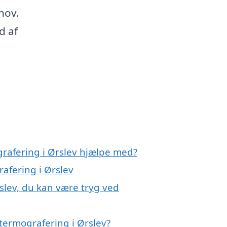
hov.
d af
grafering i Ørslev hjælpe med?
rafering i Ørslev
slev, du kan være tryg ved
termografering i Ørslev?