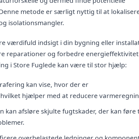
urforskelle og dermed finde potentielle
Denne metode er særligt nyttig til at lokaliser
 og isolationsmangler.
 værdifuld indsigt i din bygning eller installa
re reparationer og forbedre energieffektivite
g i Store Fuglede kan være til stor hjælp:
fering kan vise, hvor der er
, hvilket hjælper med at reducere varmeregni
kan afsløre skjulte fugtskader, der kan føre t
oblemer.
ficere overbelastede ledninger og komponent