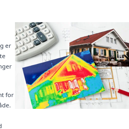
g er
lte
inger
t for
råde.
d