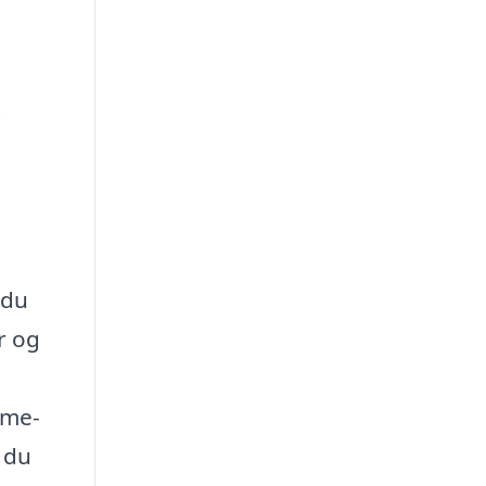
i
 du
r og
rme-
n du