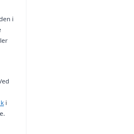
den i
e
ler
 Ved
dk
i
e.