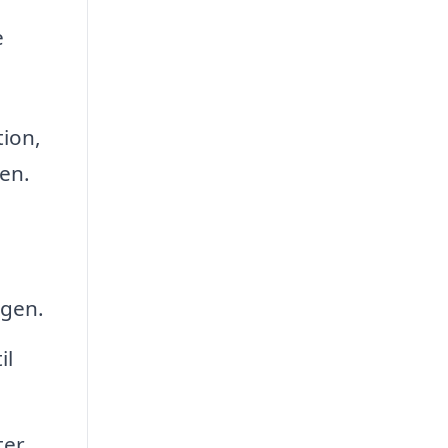
e
tion,
ten.
ngen.
il
er,