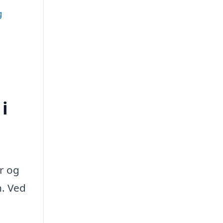
g
i
r og
n. Ved