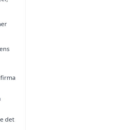
mer
nens
 firma
n
de det