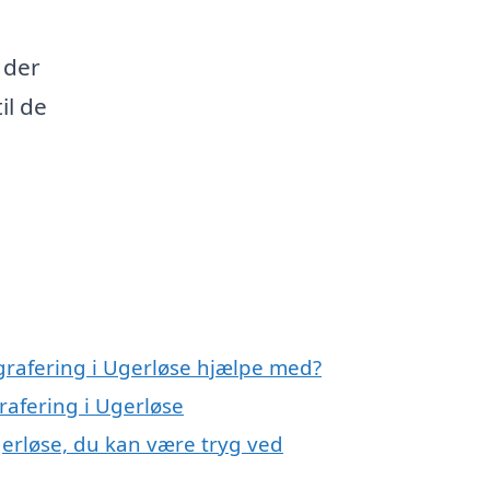
 der
il de
grafering i Ugerløse hjælpe med?
rafering i Ugerløse
gerløse, du kan være tryg ved