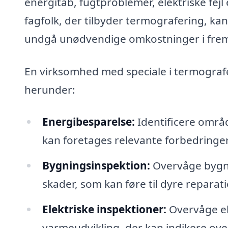
energitab, fugtproblemer, elektriske fejl
fagfolk, der tilbyder termografering, kan
undgå unødvendige omkostninger i frem
En virksomhed med speciale i termograf
herunder:
Energibesparelse:
Identificere områd
kan foretages relevante forbedringe
Bygningsinspektion:
Overvåge bygnin
skader, som kan føre til dyre reparat
Elektriske inspektioner:
Overvåge ele
varmeudvikling, der kan indikere ove