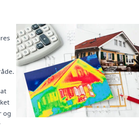
ores
råde.
 at
lket
r og
r