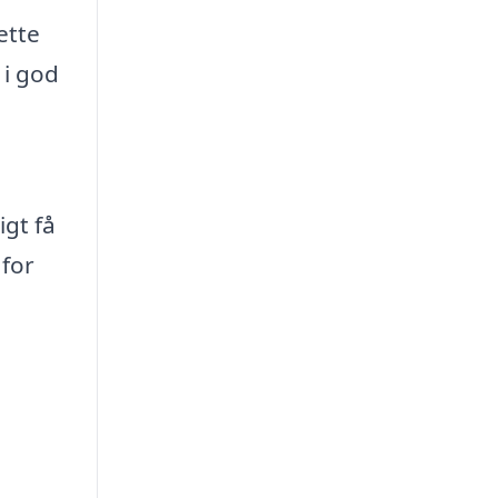
ette
 i god
igt få
 for