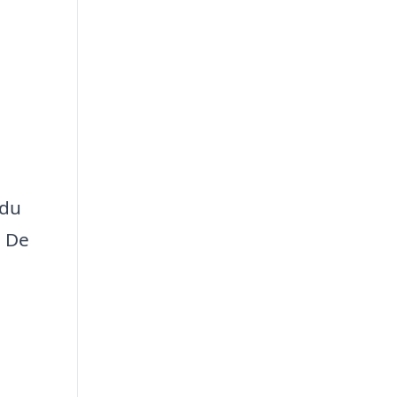
 du
. De