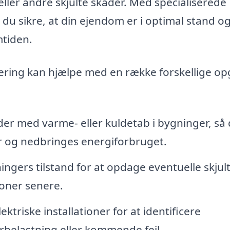
 eller andre skjulte skader. Med specialiserede
 du sikre, at din ejendom er i optimal stand o
tiden.
ering kan hjælpe med en række forskellige op
er med varme- eller kuldetab i bygninger, så 
r og nedbringes energiforbruget.
gers tilstand for at opdage eventuelle skjul
ioner senere.
ktriske installationer for at identificere
rbelastning eller kommende fejl.