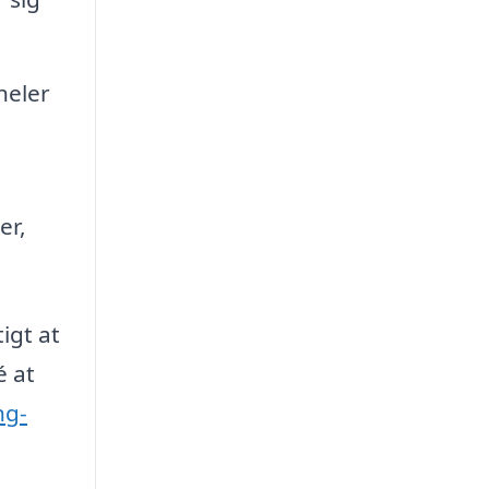
neler
er,
igt at
é at
ng-