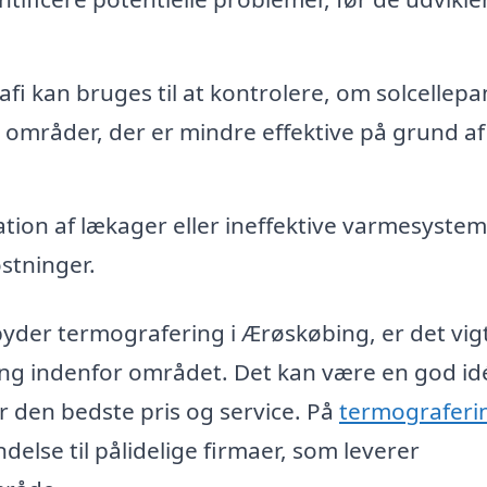
fi kan bruges til at kontrolere, om solcellepa
e områder, der er mindre effektive på grund af
ation af lækager eller ineffektive varmesystem
stninger.
byder termografering i Ærøskøbing, er det vigt
aring indenfor området. Det kan være en god id
får den bedste pris og service. På
termograferi
ndelse til pålidelige firmaer, som leverer