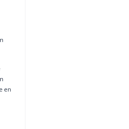
an
e
en
re en