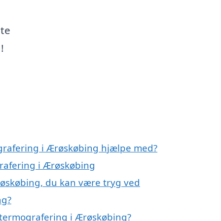
ste
!
grafering i Ærøskøbing hjælpe med?
grafering i Ærøskøbing
røskøbing, du kan være tryg ved
ng?
 termografering i Ærøskøbing?