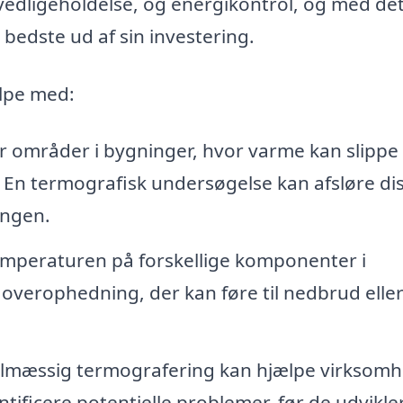
 vedligeholdelse, og energikontrol, og med de
 bedste ud af sin investering.
lpe med:
er områder i bygninger, hvor varme kan slippe
g. En termografisk undersøgelse kan afsløre di
ingen.
temperaturen på forskellige komponenter i
overophedning, der kan føre til nedbrud elle
lmæssig termografering kan hjælpe virksom
ificere potentielle problemer, før de udvikler