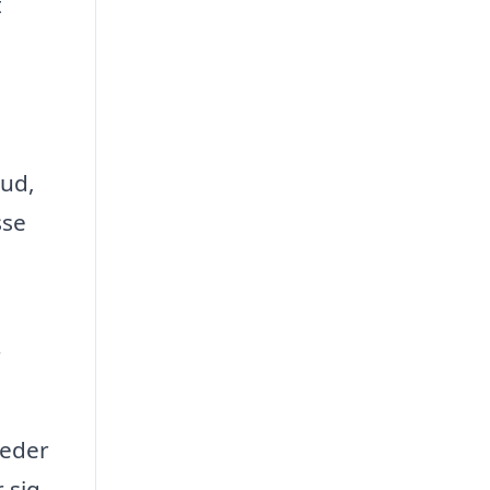
t
 ud,
sse
r
heder
 sig