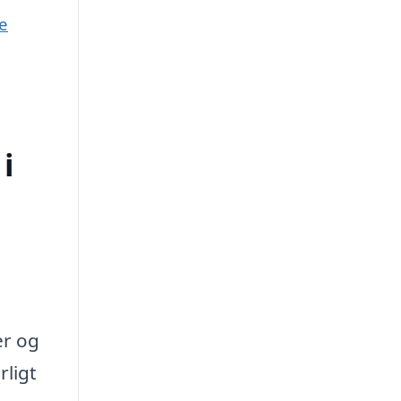
e
i
er og
rligt