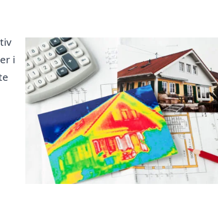
tiv
er i
te