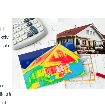
il
ktiv
itab i
emt
lk, så
 dit