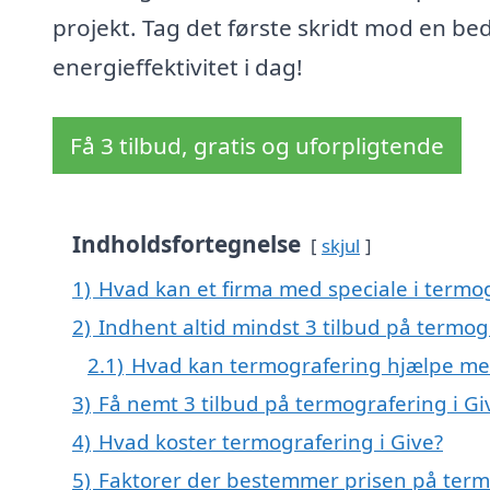
projekt. Tag det første skridt mod en be
energieffektivitet i dag!
Få 3 tilbud, gratis og uforpligtende
Indholdsfortegnelse
skjul
1)
Hvad kan et firma med speciale i termo
2)
Indhent altid mindst 3 tilbud på termog
2.1)
Hvad kan termografering hjælpe m
3)
Få nemt 3 tilbud på termografering i Gi
4)
Hvad koster termografering i Give?
5)
Faktorer der bestemmer prisen på term