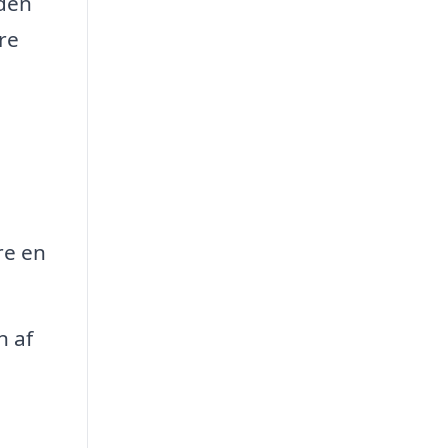
 den
re
re en
n af