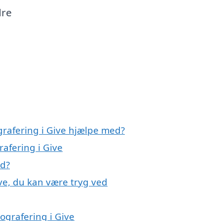
dre
grafering i Give hjælpe med?
rafering i Give
ed?
ve, du kan være tryg ved
ografering i Give