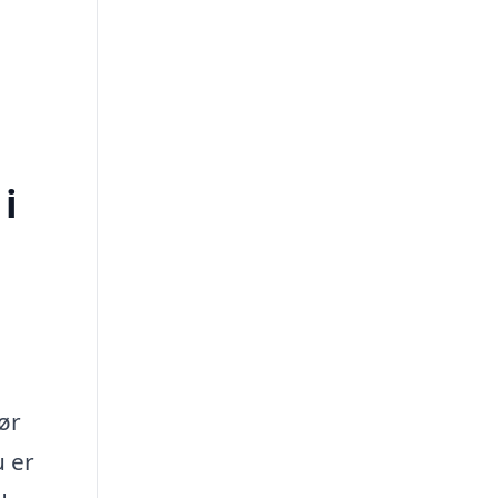
i
ør
u er