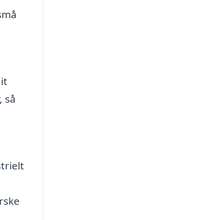
 små
it
, så
trielt
orske