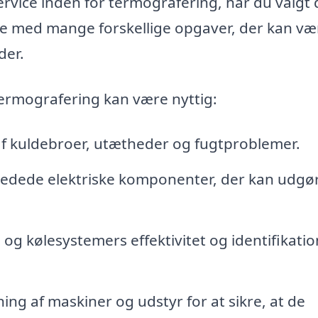
service inden for termografering, har du valgt
ælpe med mange forskellige opgaver, der kan væ
der.
ermografering kan være nyttig:
af kuldebroer, utætheder og fugtproblemer.
edede elektriske komponenter, der kan udgø
og kølesystemers effektivitet og identifikatio
ng af maskiner og udstyr for at sikre, at de