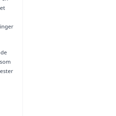
det
ringer
nde
, som
nester