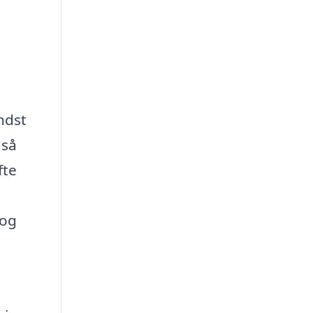
i
ndst
gså
fte
 og