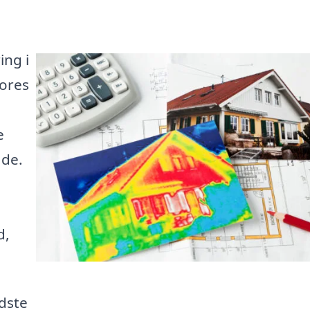
ing i
Vores
e
åde.
d,
edste