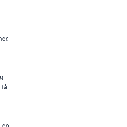
mer,
og
 få
e en