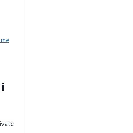
mune
i
ivate