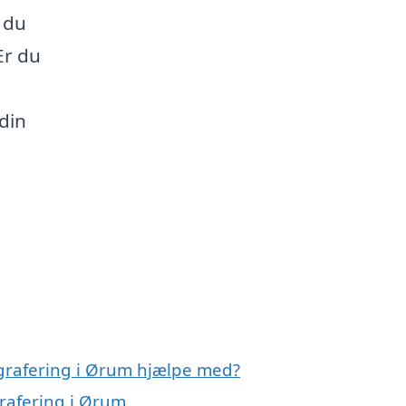
 du
Er du
 din
ografering i Ørum hjælpe med?
grafering i Ørum