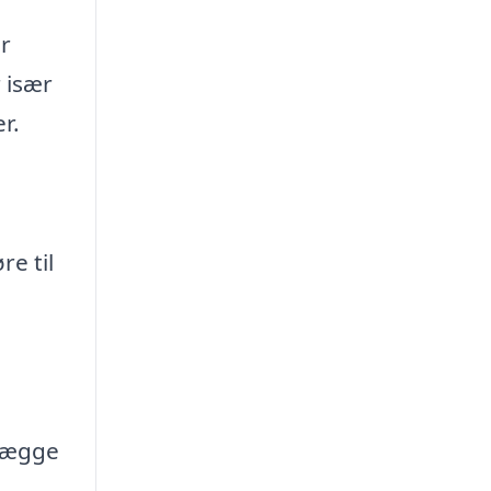
er
 især
r.
re til
lægge