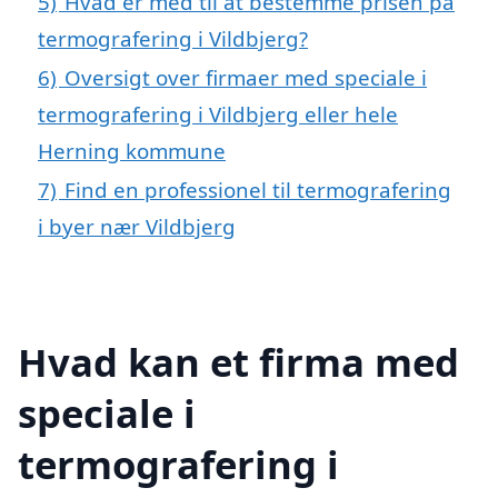
5)
Hvad er med til at bestemme prisen på
termografering i Vildbjerg?
6)
Oversigt over firmaer med speciale i
termografering i Vildbjerg eller hele
Herning kommune
7)
Find en professionel til termografering
i byer nær Vildbjerg
Hvad kan et firma med
speciale i
termografering i