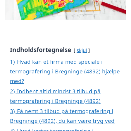
Indholdsfortegnelse
skjul
1)
Hvad kan et firma med speciale i
termografering i Bregninge (4892) hjælpe
med?
2)
Indhent altid mindst 3 tilbud på
termografering i Bregninge (4892)
3)
Få nemt 3 tilbud på termografering i
Bregninge (4892), du kan være tryg ved
4)
Hvad koster termografering i