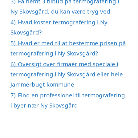
3)
Få nemt 3 tilbud på termografering i
Ny Skovsgård, du kan være tryg ved
4)
Hvad koster termografering i Ny
Skovsgård?
5)
Hvad er med til at bestemme prisen på
termografering i Ny Skovsgård?
6)
Oversigt over firmaer med speciale i
termografering i Ny Skovsgård eller hele
Jammerbugt kommune
7)
Find en professionel til termografering
i byer nær Ny Skovsgård