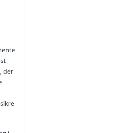
i
dhente
est
, der
e
 sikre
ng i