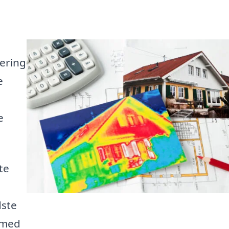
ering
e
e
te
dste
g med