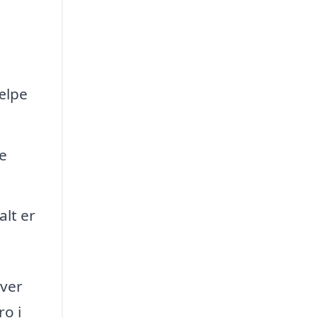
ælpe
e
alt er
over
ro i