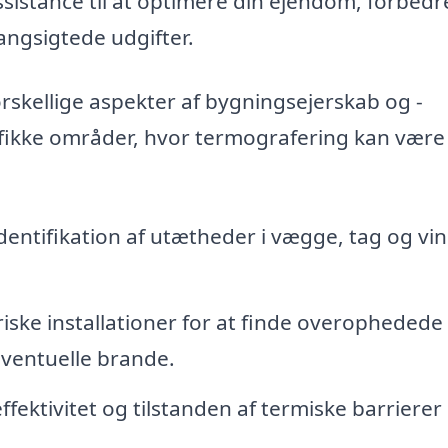
sistance til at optimere din ejendom, forbedr
angsigtede udgifter.
rskellige aspekter af bygningsejerskab og -
cifikke områder, hvor termografering kan være
dentifikation af utætheder i vægge, tag og vin
iske installationer for at finde overophedede
ventuelle brande.
fektivitet og tilstanden af termiske barrierer 