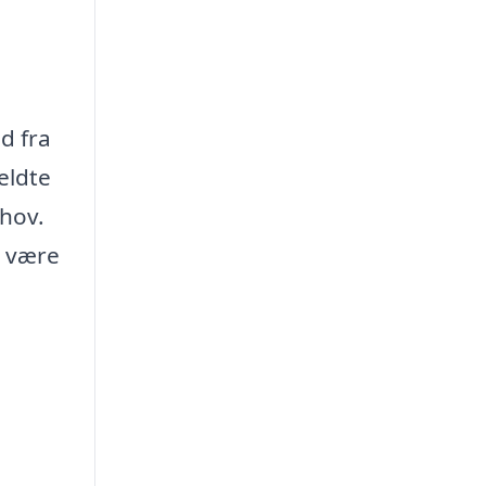
d fra
eldte
ehov.
u være