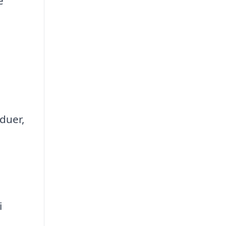
e
duer,
i