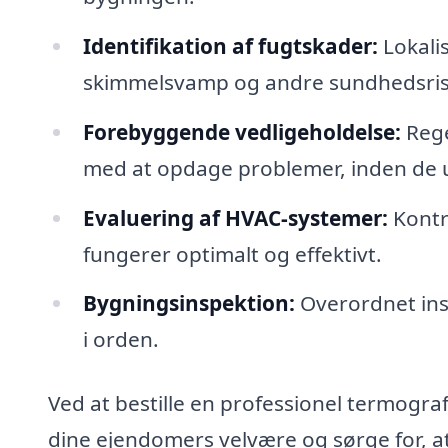
Identifikation af fugtskader:
Lokalis
skimmelsvamp og andre sundhedsrisi
Forebyggende vedligeholdelse:
Rege
med at opdage problemer, inden de udv
Evaluering af HVAC-systemer:
Kontro
fungerer optimalt og effektivt.
Bygningsinspektion:
Overordnet inspe
i orden.
Ved at bestille en professionel termograf
dine ejendomers velvære og sørge for, at 