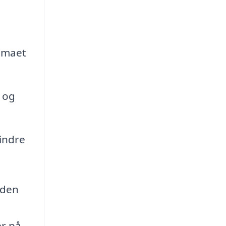
limaet
 og
indre
 den
er på