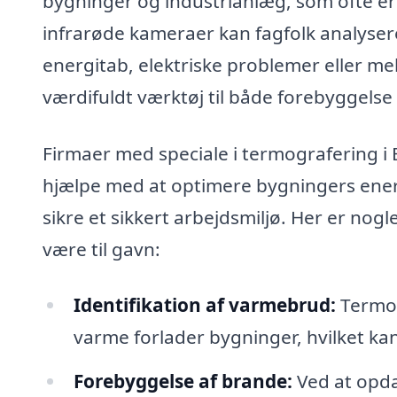
bygninger og industrianlæg, som ofte er
infrarøde kameraer kan fagfolk analysere
energitab, elektriske problemer eller mek
værdifuldt værktøj til både forebyggelse
Firmaer med speciale i termografering i B
hjælpe med at optimere bygningers energ
sikre et sikkert arbejdsmiljø. Her er nog
være til gavn:
Identifikation af varmebrud:
Termog
varme forlader bygninger, hvilket ka
Forebyggelse af brande:
Ved at opda