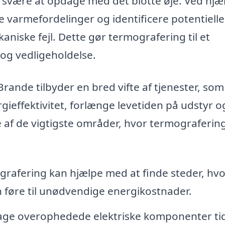
 svære at opdage med det blotte øje. Ved hjæl
 varmefordelinger og identificere potentielle
aniske fejl. Dette gør termografering til et
 og vedligeholdelse.
rande tilbyder en bred vifte af tjenester, so
ieffektivitet, forlænge levetiden på udstyr o
le af de vigtigste områder, hvor termograferin
rafering kan hjælpe med at finde steder, hvo
n føre til unødvendige energikostnader.
ge overophedede elektriske komponenter tid