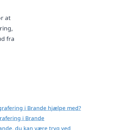
r at
ring,
d fra
grafering i Brande hjælpe med?
rafering i Brande
rande, du kan være tryg ved