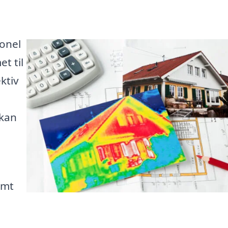
ionel
t til
ktiv
 kan
emt