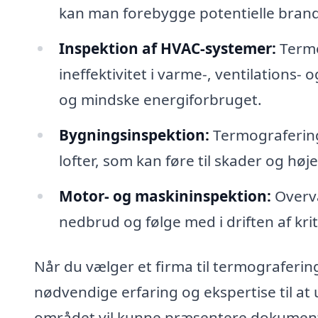
kan man forebygge potentielle brandf
Inspektion af HVAC-systemer:
Termo
ineffektivitet i varme-, ventilations
og mindske energiforbruget.
Bygningsinspektion:
Termografering
lofter, som kan føre til skader og h
Motor- og maskininspektion:
Overvå
nedbrud og følge med i driften af kri
Når du vælger et firma til termografering 
nødvendige erfaring og ekspertise til at
området vil kunne præsentere dokumenta