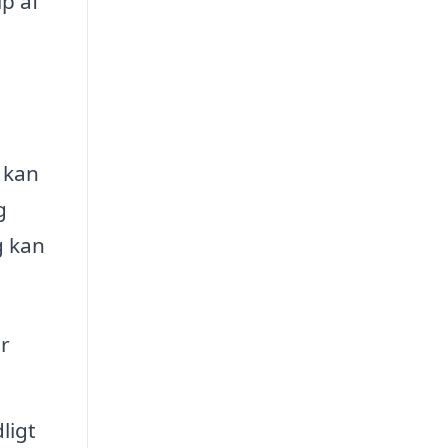
p af
m kan
g
g kan
r
ligt