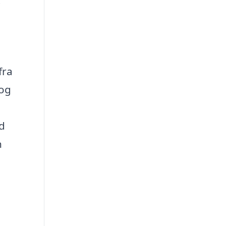
i
fra
 og
ud
n