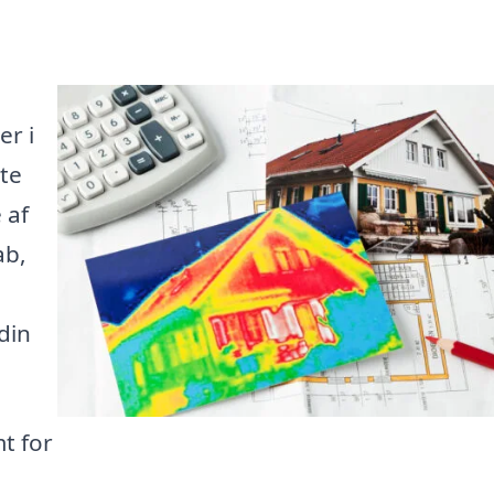
er i
tte
 af
ab,
din
t for