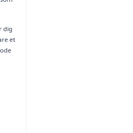
r dig
are et
gode
i