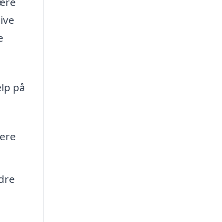
være
ive
e
ælp på
jere
dre