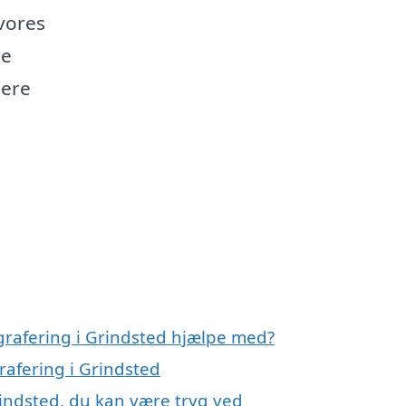
vores
ne
mere
grafering i Grindsted hjælpe med?
rafering i Grindsted
rindsted, du kan være tryg ved