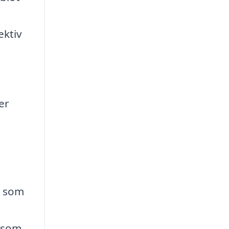
ektiv
er
, som
r som