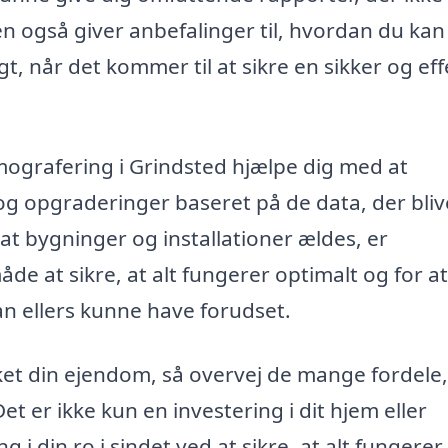
n også giver anbefalinger til, hvordan du kan
t, når det kommer til at sikre en sikker og eff
mografering i Grindsted hjælpe dig med at
g opgraderinger baseret på de data, der bliv
at bygninger og installationer ældes, er
 at sikre, at alt fungerer optimalt og for at
n ellers kunne have forudset.
kket din ejendom, så overvej de mange fordele
t er ikke kun en investering i dit hjem eller
i din ro i sindet ved at sikre, at alt fungere